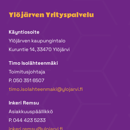
Ylöjärven Yrityspalvelu
Käyntiosoite
Ylöjärven kaupungintalo
Kuruntie 14, 33470 Ylöjärvi
Timo Isolähteenmäki
Toimitusjohtaja
P. 050 351 6507
timo.isolahteenmaki@ylojarvi.fi
Inkeri Remsu
Asiakkuuspäällikkö
P. 044 423 5233
inkeri.remsu@ylojarvi.fi