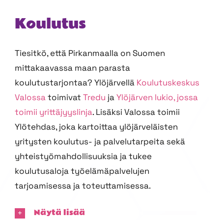
Koulutus
Tiesitkö, että Pirkanmaalla on Suomen
mittakaavassa maan parasta
koulutustarjontaa? Ylöjärvellä
Koulutuskeskus
Valossa
toimivat
Tredu
ja
Ylöjärven lukio, jossa
toimii yrittäjyyslinja
. Lisäksi Valossa toimii
Ylötehdas, joka kartoittaa ylöjärveläisten
yritysten koulutus- ja palvelutarpeita sekä
yhteistyömahdollisuuksia ja tukee
koulutusaloja työelämäpalvelujen
tarjoamisessa ja toteuttamisessa.
Näytä lisää