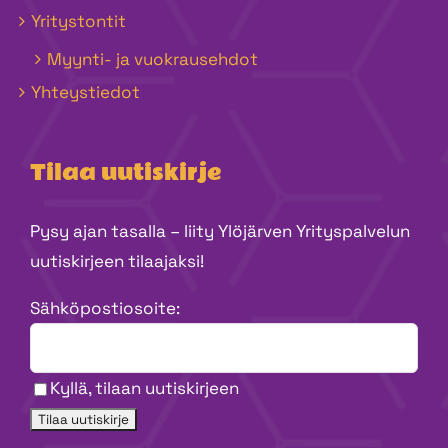
Yritystontit
Myynti- ja vuokrausehdot
Yhteystiedot
Tilaa uutiskirje
Pysy ajan tasalla – liity Ylöjärven Yrityspalvelun
uutiskirjeen tilaajaksi!
Sähköpostiosoite:
Kyllä, tilaan uutiskirjeen