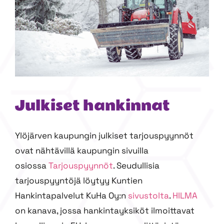
Julkiset hankinnat
Ylöjärven kaupungin julkiset tarjouspyynnöt
ovat nähtävillä kaupungin sivuilla
osiossa
Tarjouspyynnöt
. Seudullisia
tarjouspyyntöjä löytyy Kuntien
Hankintapalvelut KuHa Oy:n
sivustolta
.
HILMA
on kanava, jossa hankintayksiköt ilmoittavat