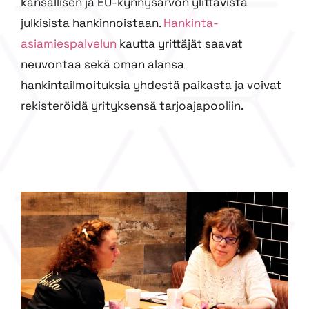
kansallisen ja EU-kynnysarvon ylittävistä
julkisista hankinnoistaan.
Hankinta-
asiamiespalvelun
kautta yrittäjät saavat
neuvontaa sekä oman alansa
hankintailmoituksia yhdestä paikasta ja voivat
rekisteröidä yrityksensä tarjoajapooliin.